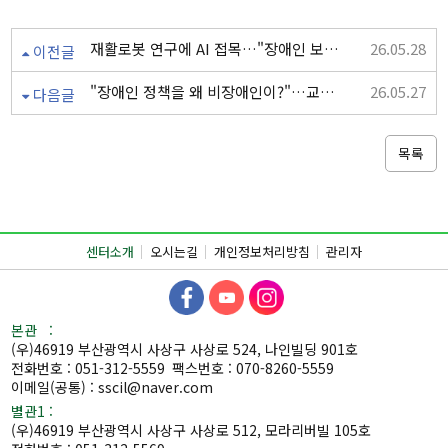
재활로봇 연구에 AI 접목…"장애인 보행치료·건강에 도움 될 것"
26.05.28
이전글
"장애인 정책을 왜 비장애인이?"…교통약자가 바라는 세상
26.05.27
다음글
목록
센터소개
오시는길
개인정보처리방침
관리자
본관 :
(우)46919 부산광역시 사상구 사상로 524, 나인빌딩 901호
전화번호 : 051-312-5559
팩스번호 : 070-8260-5559
이메일(공통) : sscil@naver.com
별관1 :
(우)46919 부산광역시 사상구 사상로 512, 모라리버빌 105호