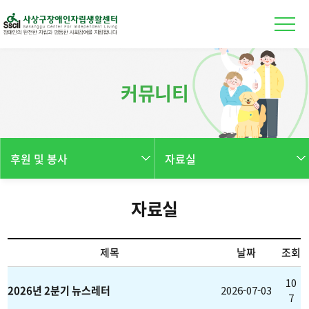
본문 바로가기
커뮤니티
후원 및 봉사
자료실
자료실
제목
날짜
조회
10
2026년 2분기 뉴스레터
2026-07-03
7