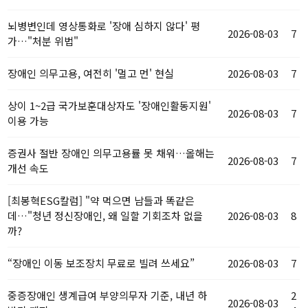
뇌병변인데 영상통화로 '장애 심하지 않다' 평
2026-08-03
7
가…"처분 위법"
장애인 의무고용, 여전히 '멀고 먼' 현실
2026-08-03
7
상이 1~2급 국가보훈대상자도 '장애인활동지원'
2026-08-03
7
이용 가능
증권사 절반 장애인 의무고용률 못 채워…올해는
2026-08-03
7
개선 속도
[최봉혁ESG칼럼] "약 먹으면 남들과 똑같은
데…"청년 정신장애인, 왜 일할 기회조차 없을
2026-08-03
8
까?
“장애인 이동 보조장치 무료로 빌려 쓰세요”
2026-08-03
7
중증장애인 생계급여 부양의무자 기준, 내년 하
2
2026-08-03