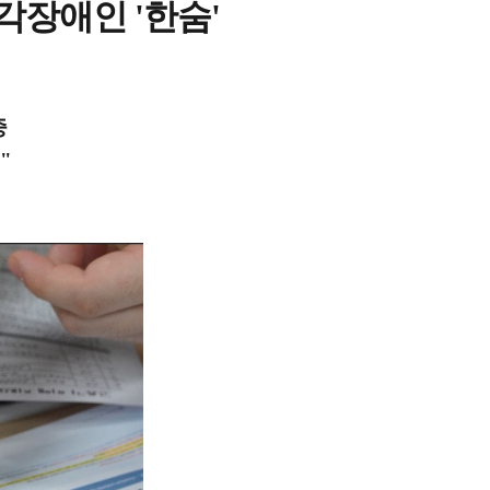
각장애인 '한숨'
중
"