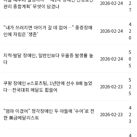
2026-02-24
2
관리 종합계획’ 무엇이 담겼나
7
4
"내가 쓰러지면 아이가 갈 데 없어…" 중증장애
2026-02-24
2
인에 자립은 '생존'
0
5
지적·발달 장애인, 일반인보다 우울증 발생률 높
2026-02-24
0
다
5
5
쿠팡 장애인 e스포츠팀, 1년만에 선수 8배 늘었
2026-02-23
2
다…전국대회 메달도 휩쓸어
5
4
"엄마 이겼어" 청각장애인 두 아들에 '수어'로 전
2026-02-23
2
한 美금메달리스트
3
4