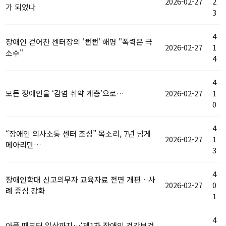
2026-02-27
2
가 되었나
3
4
장애인 걷어찬 센터장의 '뻔뻔' 해명 "폭력은 극
2026-02-27
1
소수"
4
4
모든 장애인을 ‘감염 취약 계층’으로…
2026-02-27
1
0
4
“장애인 의사소통 센터 조성” 목소리, 7년 넘게
2026-02-27
1
메아리만…
3
4
장애인학대 신고의무자 교육자료 전면 개편…사
2026-02-27
0
례 중심 강화
1
4
아플 때부터 일상까지…‘제1차 장애인 건강보건