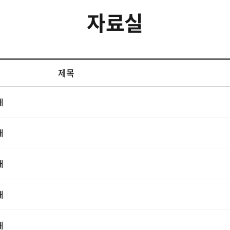
자료실
제목
내
내
내
내
내