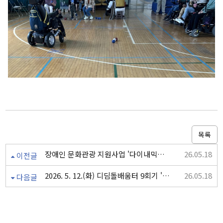
목록
장애인 문화관광 지원사업 '다이내믹트립' 쏠라티 특장차 타고 전국 방방곡곡
26.05.18
이전글
2026. 5. 12.(화) 디딤돌배움터 9회기 '플레이 쿠키 만들기 활동' 진행
26.05.18
다음글