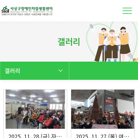
본문 바로가기
갤러리
갤러리
2025. 11. 28.(금) 자조모임'다모아' 평가회
2025. 11. 27.(목) 여성장애인 자조모임 에델바이스 11월 활동 진행