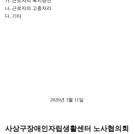
가
.
근로자의 복지증진
나
.
근로자의 고충처리
다
.
기타
2026
년
3
월
11
일
사상구장애인자립생활센터 노사협의회