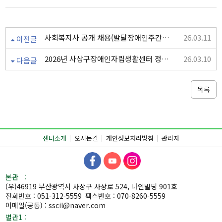
사회복지사 공개 채용(발달장애인주간활동, 중증장애인통합돌봄)-마감
26.03.11
이전글
2026년 사상구장애인자립생활센터 정기총회 실시
26.03.10
다음글
목록
센터소개
오시는길
개인정보처리방침
관리자
본관 :
(우)46919 부산광역시 사상구 사상로 524, 나인빌딩 901호
전화번호 : 051-312-5559
팩스번호 : 070-8260-5559
이메일(공통) : sscil@naver.com
별관1 :