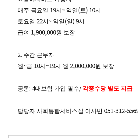
19
~
(
) 10
매주 금요일
시
익일
토
시
22
~
(
) 9
토요일
시
익일
일
시
1,900,000
급여
원 보장
2.
주간 근무자
~
10
~19
2,000,000
월
금
시
시 월
원
보장
: 4
/
공통
대보험 가입 필수
각종수당 별도 지급
051-312-556
담당자 사회통합서비스실 이사빈