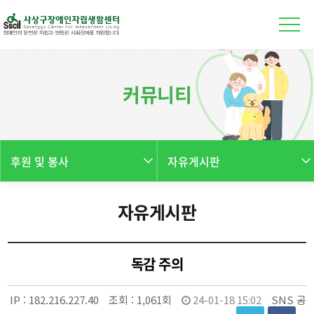
본문 바로가기
커뮤니티
후원 및 봉사
자유게시판
자유게시판
독감 주의
IP :
182.216.227.40
조회 :
1,061회
24-01-18 15:02
SNS 공