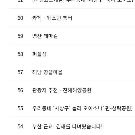
60
카페 - 웨스턴 챔버
59
병산 테마길
58
퍼플섬
57
해남 땅끝마을
56
관광지 추천 - 진해해양공원
55
우리동네 '사상구' 놀러 오이소! (1편-삼락공원)
54
부산 근교! 김해를 다녀왔습니다!