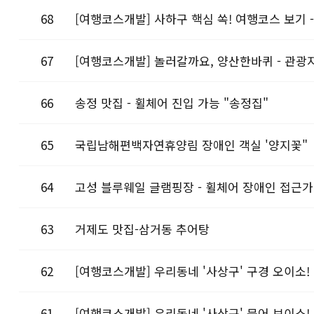
68
[여행코스개발] 사하구 핵심 쏙! 여행코스 보기 
67
[여행코스개발] 놀러갈까요, 양산한바퀴 - 관광지
66
송정 맛집 - 휠체어 진입 가능 "송정집"
65
국립남해편백자연휴양림 장애인 객실 '양지꽃"
64
고성 블루웨일 글램핑장 - 휠체어 장애인 접근
63
거제도 맛집-삼거동 추어탕
62
[여행코스개발] 우리동네 '사상구' 구경 오이소! 
61
[여행코스개발] 우리동네 '사상구' 묵어 보이소! 