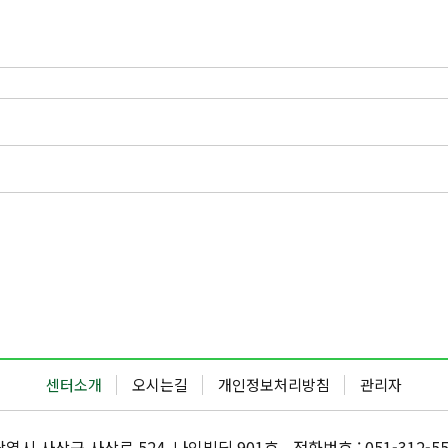
센터소개
오시는길
개인정보처리방침
관리자
산광역시 사상구 사상로 524, 나인빌딩 901호
전화번호 : 051-312-5