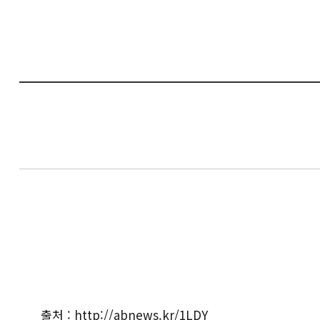
출처 :
http://abnews.kr/1LDY