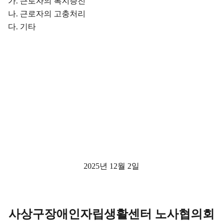
가
.
근로자의 복지증진
나
.
근로자의 고충처리
다
.
기타
2025
년
12
월
2
일
사상구장애인자립생활센터 노사협의회